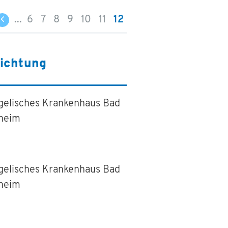
...
6
7
8
9
10
11
12
richtung
gelisches Krankenhaus Bad
heim
gelisches Krankenhaus Bad
heim