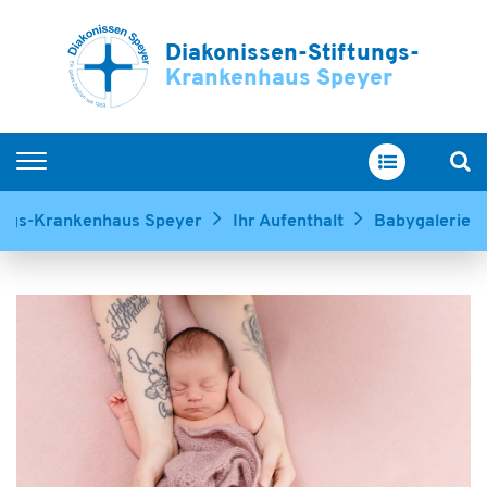
Diakonissen-Stiftungs-
Krankenhaus Speyer
Home
tungs-Krankenhaus Speyer
Ihr Aufenthalt
Babygalerie
Kliniken & Zentren
Service & Betreuung
Ihr Aufenthalt
Über uns
Ausbildung & Karriere