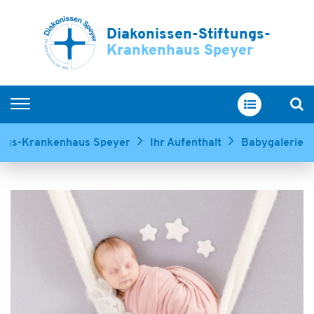
Diakonissen-Stiftungs-
Krankenhaus Speyer
Home
tungs-Krankenhaus Speyer
Ihr Aufenthalt
Babygalerie
Kliniken & Zentren
Service & Betreuung
Ihr Aufenthalt
Über uns
Ausbildung & Karriere