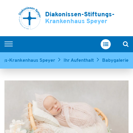
Diakonissen-Stiftungs-
Krankenhaus Speyer
Home
tungs-Krankenhaus Speyer
Ihr Aufenthalt
Babygalerie
Kliniken & Zentren
Service & Betreuung
Ihr Aufenthalt
Über uns
Ausbildung & Karriere