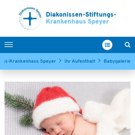
Diakonissen-Stiftungs-
Krankenhaus Speyer
Home
tungs-Krankenhaus Speyer
Ihr Aufenthalt
Babygalerie
Kliniken & Zentren
Service & Betreuung
Ihr Aufenthalt
Über uns
Ausbildung & Karriere