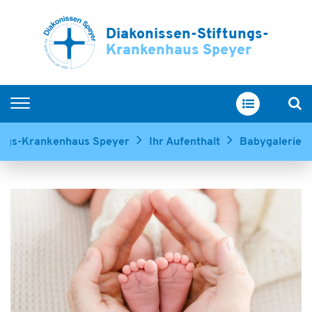
Diakonissen-Stiftungs-
Krankenhaus Speyer
Home
tungs-Krankenhaus Speyer
Ihr Aufenthalt
Babygalerie
Kliniken & Zentren
Service & Betreuung
Ihr Aufenthalt
Über uns
Ausbildung & Karriere