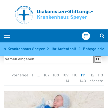
Diakonissen-Stiftungs-
Krankenhaus Speyer
Home
tungs-Krankenhaus Speyer
Ihr Aufenthalt
Babygalerie
Kliniken & Zentren
Service & Betreuung
Ihr Aufenthalt
vorherige
1
…
107
108
109
110
111
112
113
Über uns
114
…
140
nächste
Ausbildung & Karriere