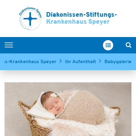
Diakonissen-Stiftungs-
Krankenhaus Speyer
Home
tungs-Krankenhaus Speyer
Ihr Aufenthalt
Babygalerie
Kliniken & Zentren
Service & Betreuung
Ihr Aufenthalt
Über uns
Ausbildung & Karriere