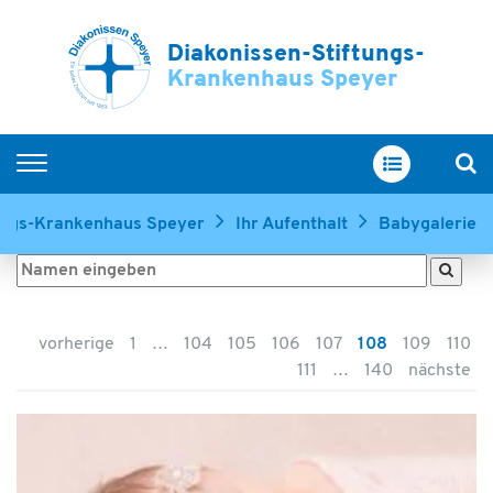
Diakonissen-Stiftungs-
Krankenhaus Speyer
Home
tungs-Krankenhaus Speyer
Ihr Aufenthalt
Babygalerie
Kliniken & Zentren
Service & Betreuung
Ihr Aufenthalt
vorherige
1
…
104
105
106
107
108
109
110
Über uns
111
…
140
nächste
Ausbildung & Karriere