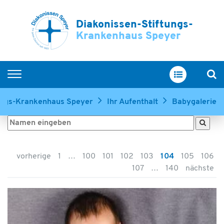
Diakonissen-Stiftungs-
Krankenhaus Speyer
Home
tungs-Krankenhaus Speyer
Ihr Aufenthalt
Babygalerie
Kliniken & Zentren
Service & Betreuung
Ihr Aufenthalt
vorherige
1
…
100
101
102
103
104
105
106
Über uns
107
…
140
nächste
Ausbildung & Karriere