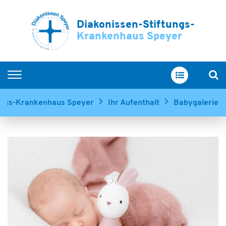
Diakonissen-Stiftungs-
Krankenhaus Speyer
Home
tungs-Krankenhaus Speyer
Ihr Aufenthalt
Babygalerie
Kliniken & Zentren
Service & Betreuung
Ihr Aufenthalt
Über uns
Ausbildung & Karriere