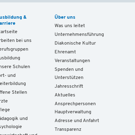
usbildung &
Über uns
arriere
Was uns leitet
tartseite
Unternehmensführung
rbeiten bei uns
Diakonische Kultur
erufsgruppen
Ehrenamt
usbildung
Veranstaltungen
nsere Schulen
Spenden und
ort- und
Unterstützen
eiterbildung
Jahresschrift
ffene Stellen
Aktuelles
rzte
Ansprechpersonen
flege
Hauptverwaltung
ädagogik und
Adresse und Anfahrt
sychologie
Transparenz