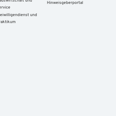
auswirtschaft und
Hinweisgeberportal
ervice
reiwilligendienst und
raktikum