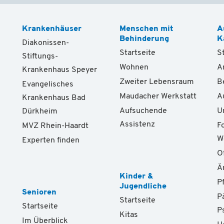
Krankenhäuser
Menschen mit
A
Behinderung
K
Diakonissen-
Startseite
S
Stiftungs-
Wohnen
A
Krankenhaus Speyer
Zweiter Lebensraum
B
Evangelisches
Maudacher Werkstatt
A
Krankenhaus Bad
Aufsuchende
U
Dürkheim
Assistenz
F
MVZ Rhein-Haardt
W
Experten finden
O
Ä
Kinder &
P
Jugendliche
Senioren
P
Startseite
Startseite
P
Kitas
Im Überblick