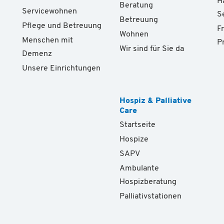
H
Beratung
Servicewohnen
S
Betreuung
Pflege und Betreuung
F
Wohnen
Menschen mit
P
Wir sind für Sie da
Demenz
Unsere Einrichtungen
Hospiz & Palliative
Care
Startseite
Hospize
SAPV
Ambulante
Hospizberatung
Palliativstationen