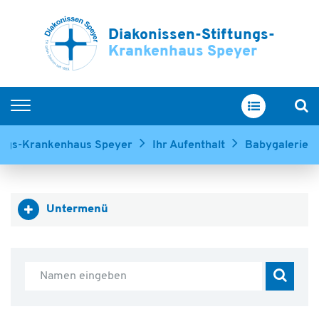
Diakonissen-Stiftungs-
Krankenhaus Speyer
Home
tungs-Krankenhaus Speyer
Ihr Aufenthalt
Babygalerie
Kliniken & Zentren
Service & Betreuung
Untermenü
Ihr Aufenthalt
Über uns
Ausbildung & Karriere