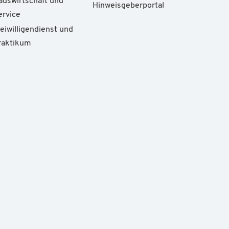
auswirtschaft und
Hinweisgeberportal
ervice
reiwilligendienst und
raktikum