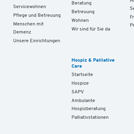
H
Beratung
Servicewohnen
S
Betreuung
Pflege und Betreuung
F
Wohnen
Menschen mit
P
Wir sind für Sie da
Demenz
Unsere Einrichtungen
Hospiz & Palliative
Care
Startseite
Hospize
SAPV
Ambulante
Hospizberatung
Palliativstationen