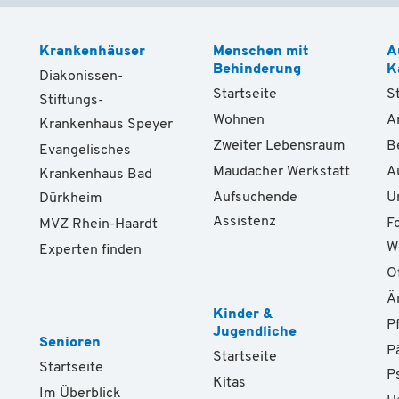
Krankenhäuser
Menschen mit
A
Behinderung
K
Diakonissen-
Startseite
S
Stiftungs-
Wohnen
A
Krankenhaus Speyer
Zweiter Lebensraum
B
Evangelisches
Maudacher Werkstatt
A
Krankenhaus Bad
Aufsuchende
U
Dürkheim
Assistenz
F
MVZ Rhein-Haardt
W
Experten finden
O
Ä
Kinder &
P
Jugendliche
Senioren
P
Startseite
Startseite
P
Kitas
Im Überblick