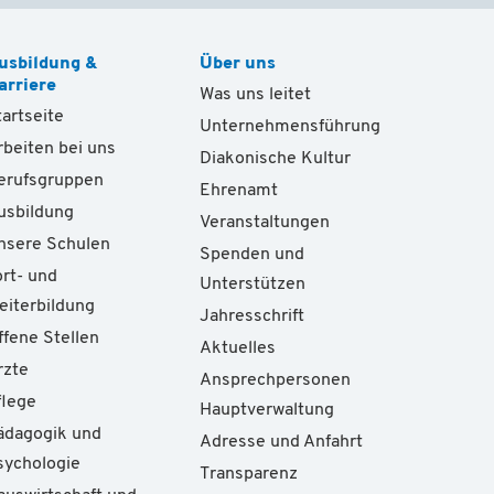
usbildung &
Über uns
arriere
Was uns leitet
tartseite
Unternehmensführung
rbeiten bei uns
Diakonische Kultur
erufsgruppen
Ehrenamt
usbildung
Veranstaltungen
nsere Schulen
Spenden und
ort- und
Unterstützen
eiterbildung
Jahresschrift
ffene Stellen
Aktuelles
rzte
Ansprechpersonen
flege
Hauptverwaltung
ädagogik und
Adresse und Anfahrt
sychologie
Transparenz