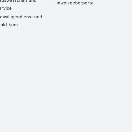
auswirtschaft und
Hinweisgeberportal
ervice
reiwilligendienst und
raktikum