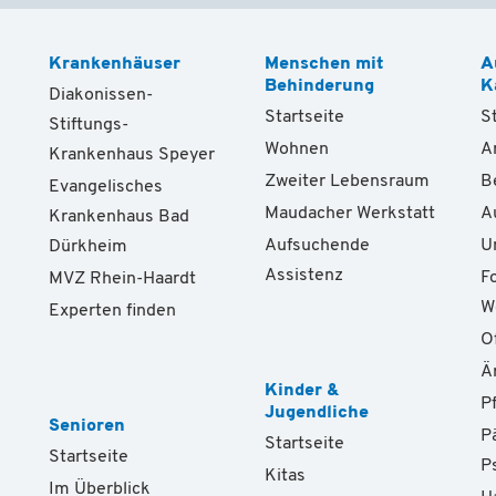
Krankenhäuser
Menschen mit
A
Behinderung
K
Diakonissen-
Startseite
S
Stiftungs-
Wohnen
A
Krankenhaus Speyer
Zweiter Lebensraum
B
Evangelisches
Maudacher Werkstatt
A
Krankenhaus Bad
Aufsuchende
U
Dürkheim
Assistenz
F
MVZ Rhein-Haardt
W
Experten finden
O
Ä
Kinder &
P
Jugendliche
Senioren
P
Startseite
Startseite
P
Kitas
Im Überblick