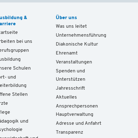
usbildung &
Über uns
arriere
Was uns leitet
tartseite
Unternehmensführung
rbeiten bei uns
Diakonische Kultur
erufsgruppen
Ehrenamt
usbildung
Veranstaltungen
nsere Schulen
Spenden und
ort- und
Unterstützen
eiterbildung
Jahresschrift
ffene Stellen
Aktuelles
rzte
Ansprechpersonen
flege
Hauptverwaltung
ädagogik und
Adresse und Anfahrt
sychologie
Transparenz