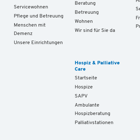
H
Beratung
Servicewohnen
S
Betreuung
Pflege und Betreuung
F
Wohnen
Menschen mit
P
Wir sind für Sie da
Demenz
Unsere Einrichtungen
Hospiz & Palliative
Care
Startseite
Hospize
SAPV
Ambulante
Hospizberatung
Palliativstationen